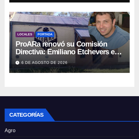
LOCALES
PORTADA
ProARa renovó su Comisión
Directiva: Emiliano Etchevers es
el nuevo Presidente de la entidad
6 DE AGOSTO DE 2026
CATEGORÍAS
Agro