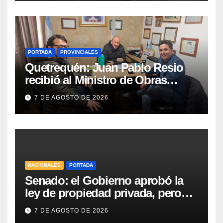
PORTADA
PROVINCIALES
Quetrequén: Juan Pablo Resio
recibió al Ministro de Obras
Públicas y al Presidente de
7 DE AGOSTO DE 2026
Vialidad para recorrer la ruta a
Villa Huidobro
NACIONALES
PORTADA
Senado: el Gobierno aprobó la
ley de propiedad privada, pero
tuvo que quitar otro capítulo
7 DE AGOSTO DE 2026