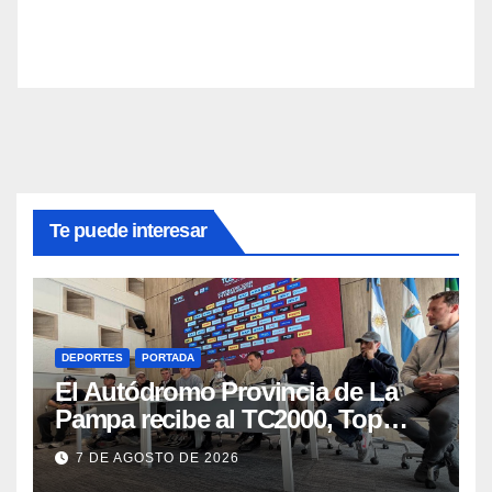
Te puede interesar
DEPORTES
PORTADA
El Autódromo Provincia de La
Pampa recibe al TC2000, Top
Race y Fórmula Nacional este fin
7 DE AGOSTO DE 2026
de semana