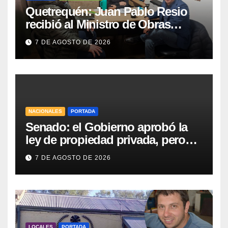
Quetrequén: Juan Pablo Resio
recibió al Ministro de Obras
Públicas y al Presidente de
7 DE AGOSTO DE 2026
Vialidad para recorrer la ruta a
Villa Huidobro
NACIONALES
PORTADA
Senado: el Gobierno aprobó la
ley de propiedad privada, pero
tuvo que quitar otro capítulo
7 DE AGOSTO DE 2026
LOCALES
PORTADA