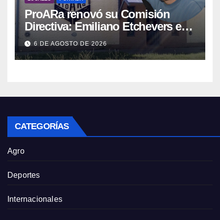
ProARa renovó su Comisión
Directiva: Emiliano Etchevers es
el nuevo Presidente de la entidad
6 DE AGOSTO DE 2026
CATEGORÍAS
Agro
Deportes
Internacionales