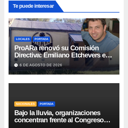
Te puede interesar
LOCALES
PORTADA
ProARa renovó su Comisión
Directiva: Emiliano Etchevers es
el nuevo Presidente de la entidad
6 DE AGOSTO DE 2026
NACIONALES
PORTADA
Bajo la lluvia, organizaciones
concentran frente al Congreso
contra de la Ley de Propiedad