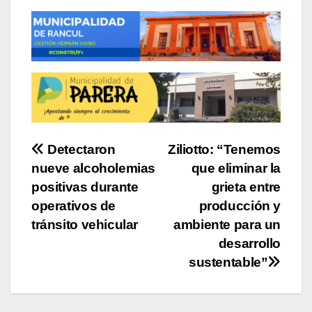
Navegación
Detectaron
Ziliotto: “Tenemos
nueve alcoholemias
que eliminar la
de
positivas durante
grieta entre
entradas
operativos de
producción y
tránsito vehicular
ambiente para un
desarrollo
sustentable”