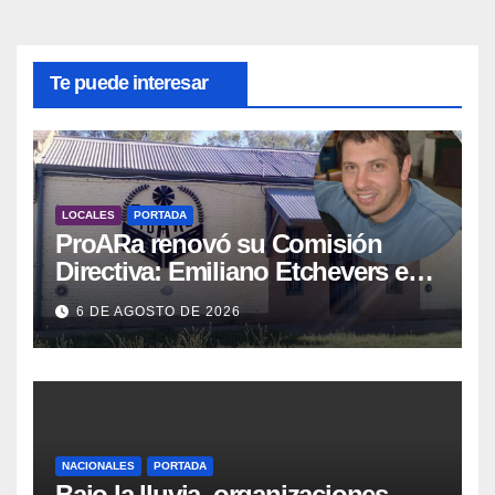
Te puede interesar
LOCALES
PORTADA
ProARa renovó su Comisión
Directiva: Emiliano Etchevers es
el nuevo Presidente de la entidad
6 DE AGOSTO DE 2026
NACIONALES
PORTADA
Bajo la lluvia, organizaciones