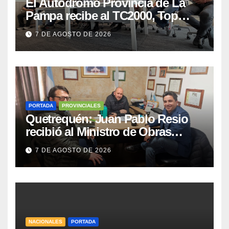
El Autódromo Provincia de La
Pampa recibe al TC2000, Top
Race y Fórmula Nacional este fin
7 DE AGOSTO DE 2026
de semana
PORTADA
PROVINCIALES
Quetrequén: Juan Pablo Resio
recibió al Ministro de Obras
Públicas y al Presidente de
7 DE AGOSTO DE 2026
Vialidad para recorrer la ruta a
Villa Huidobro
NACIONALES
PORTADA