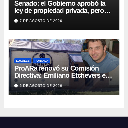
Senado: el Gobierno aprobó la
ley de propiedad privada, pero
tuvo que quitar otro capítulo
7 DE AGOSTO DE 2026
LOCALES
PORTADA
ProARa renovó su Comisión
Directiva: Emiliano Etchevers es
el nuevo Presidente de la entidad
6 DE AGOSTO DE 2026