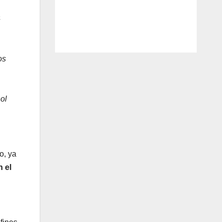
a
os
nol
o, ya
n el