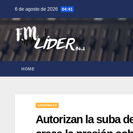
Saltar
6 de agosto de 2026
04:41
al
contenido
HOME
NACIONALES
Autorizan la suba d