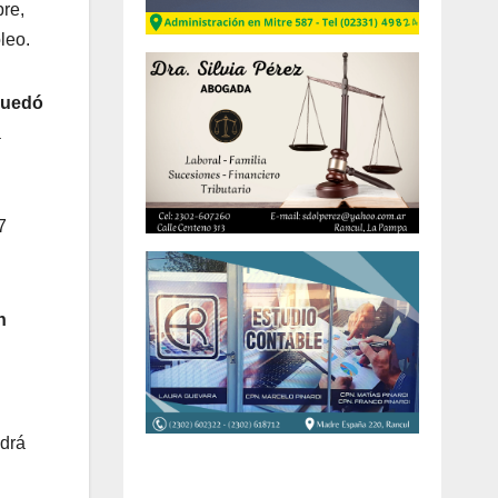
bre,
leo.
uedó
a
7
n
odrá