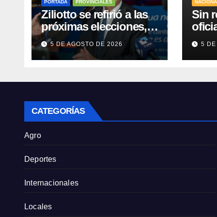
PORTADA
PROVINCIALES
NACION
Ziliotto se refirió a las
Sin r
próximas elecciones,
ofici
el Procrear, rutas y
la cl
5 DE AGOSTO DE 2026
5 DE
Vaca Muerta
tierr
para 
CATEGORÍAS
Agro
Deportes
Internacionales
Locales