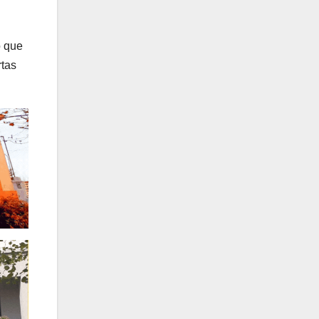
o que
rtas