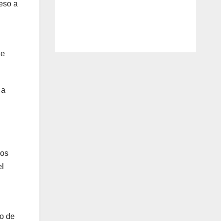
ceso a
ue
 a
los
el
to de