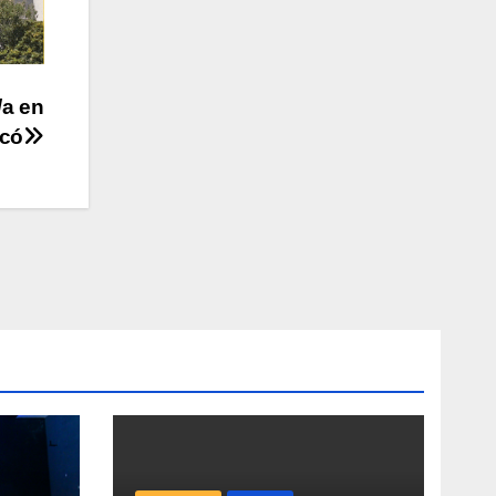
/a en
icó