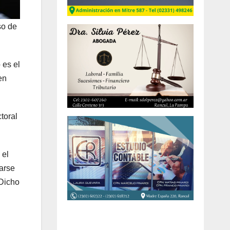
so de
 es el
en
toral
 el
arse
 Dicho