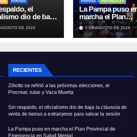
ALES
PORTADA
PORTADA
PROVINCIALES
espaldo, el
La Pampa puso e
alismo dio de baja
marcha el Plan
áusula de venta de
Provincial de
 AGOSTO DE 2026
5 DE AGOSTO DE 2026
as a extranjeros
Emergencia en Sa
salvar la sesión
Mental
RECIENTES
Ziliotto se refirió a las próximas elecciones, el
Procrear, rutas y Vaca Muerta
Sin respaldo, el oficialismo dio de baja la cláusula de
venta de tierras a extranjeros para salvar la sesión
La Pampa puso en marcha el Plan Provincial de
Emergencia en Salud Mental