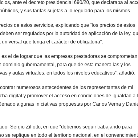
cios, ante el decreto presidencial 690/20, que declaraba al ac
 públicos, y sus tarifas sujetas a lo regulado para los mismos.
precios de estos servicios, explicando que “los precios de estos
 deben ser regulados por la autoridad de aplicación de la ley, q
niversal que tenga el carácter de obligatoria”.
 es el de lograr que las empresas prestadoras se comprometan
con dominio gubernamental, para que de esta manera las y los
s y aulas virtuales, en todos los niveles educativos”, añadió.
ontrar numerosos antecedentes de los representantes de mi
recha digital y promover el acceso en condiciones de igualdad a 
Senado algunas iniciativas propuestas por Carlos Verna y Dani
dor Sergio Ziliotto, en que “debemos seguir trabajando para
o se replique en todo el territorio nacional, en el convencimien