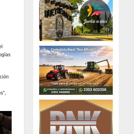
el
ogías
ación
s”,