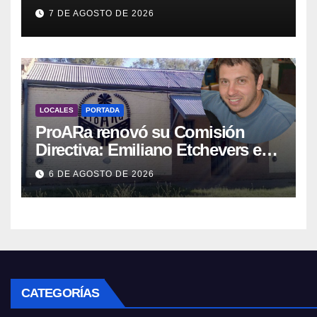
tuvo que quitar otro capítulo
7 DE AGOSTO DE 2026
LOCALES
PORTADA
ProARa renovó su Comisión
Directiva: Emiliano Etchevers es
el nuevo Presidente de la entidad
6 DE AGOSTO DE 2026
CATEGORÍAS