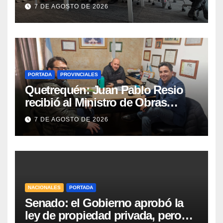
Race y Fórmula Nacional este fin
7 DE AGOSTO DE 2026
de semana
PORTADA
PROVINCIALES
Quetrequén: Juan Pablo Resio
recibió al Ministro de Obras
Públicas y al Presidente de
7 DE AGOSTO DE 2026
Vialidad para recorrer la ruta a
Villa Huidobro
NACIONALES
PORTADA
Senado: el Gobierno aprobó la
ley de propiedad privada, pero