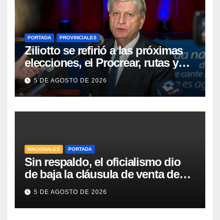
PORTADA
PROVINCIALES
Ziliotto se refirió a las próximas
elecciones, el Procrear, rutas y
Vaca Muerta
5 DE AGOSTO DE 2026
NACIONALES
PORTADA
Sin respaldo, el oficialismo dio
de baja la cláusula de venta de
tierras a extranjeros para salvar la
5 DE AGOSTO DE 2026
sesión