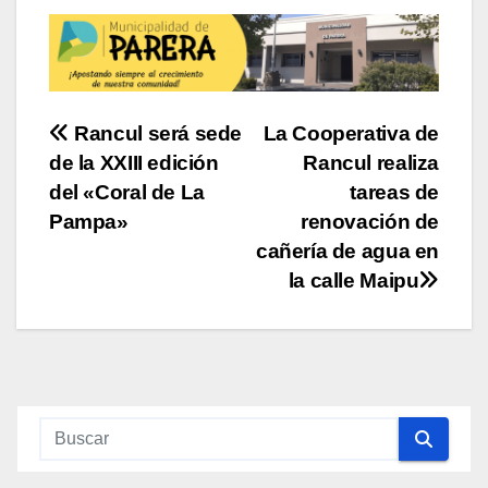
Navegación
Rancul será sede
La Cooperativa de
de la XXIII edición
Rancul realiza
de
del «Coral de La
tareas de
entradas
Pampa»
renovación de
cañería de agua en
la calle Maipu