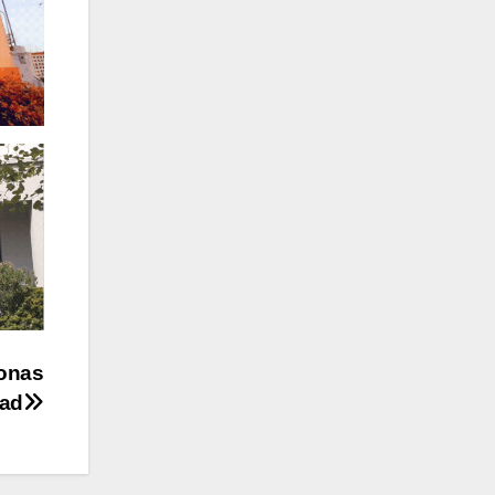
sonas
dad