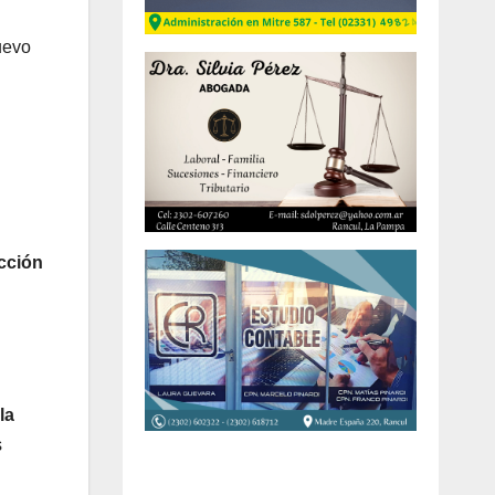
uevo
u
cción
la
s