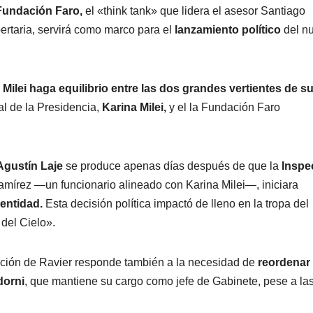
 Fundación Faro,
el «think tank» que lidera el asesor Santiago
bertaria, servirá como marco para el
lanzamiento político
del n
e
Milei haga equilibrio entre las dos grandes vertientes de s
l de la Presidencia,
Karina Milei,
y el la Fundación Faro
Agustín Laje
se produce apenas días después de que la
Inspe
mírez —un funcionario alineado con Karina Milei—, iniciara
 entidad.
Esta decisión política impactó de lleno en la tropa del
del Cielo».
nción de Ravier responde también a la necesidad de
reordenar 
dorni
, que mantiene su cargo como jefe de Gabinete, pese a la