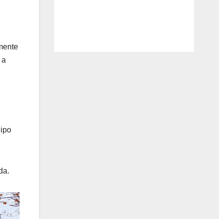
rmente
 a
uipo
da.