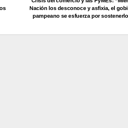
Crisis del comercio y las PyMEs: “Mie
vos
Nación los desconoce y asfixia, el gob
pampeano se esfuerza por sostenerl