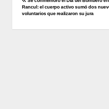
Navegación
Se conmemoró el Día del Bombero en
Rancul: el cuerpo activo sumó dos nue
de
voluntarios que realizaron su jura
entradas