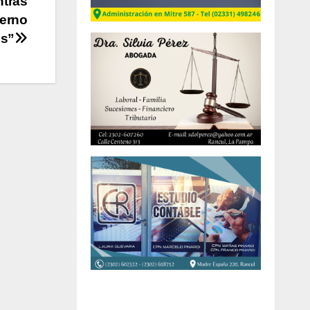
ntras
ierno
os”