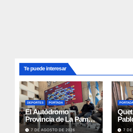
Te puede interesar
DEPORTES
PORTADA
PORTAD
El Autódromo
Quet
Provincia de La Pampa
Pablo
recibe al TC2000, Top
Mini
7 DE AGOSTO DE 2026
7 DE