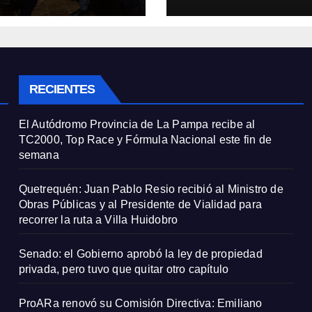
cas y al
pero tuvo que quit
idente de Vialidad
otro capítulo
recorrer la ruta a
a Huidobro
RECIENTES
El Autódromo Provincia de La Pampa recibe al
TC2000, Top Race y Fórmula Nacional este fin de
semana
Quetrequén: Juan Pablo Resio recibió al Ministro de
Obras Públicas y al Presidente de Vialidad para
recorrer la ruta a Villa Huidobro
Senado: el Gobierno aprobó la ley de propiedad
privada, pero tuvo que quitar otro capítulo
ProARa renovó su Comisión Directiva: Emiliano