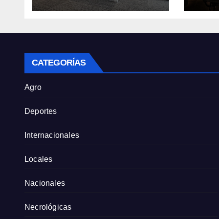
Race y Fórmula
Públi
Nacional este fin de
Pres
semana
para 
Vill
CATEGORÍAS
Agro
Deportes
Internacionales
Locales
Nacionales
Necrológicas