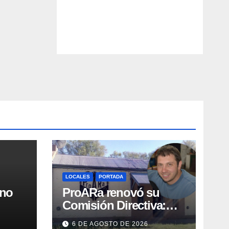
LOCALES
PORTADA
rno
ProARa renovó su
Comisión Directiva:
,
Emiliano Etchevers es
6 DE AGOSTO DE 2026