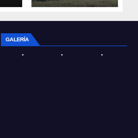
ar
el nuevo Presidente de
la entidad
GALERÍA