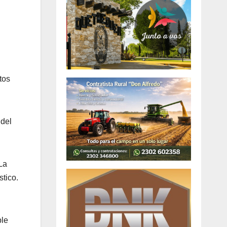
tos
 del
La
stico.
ble