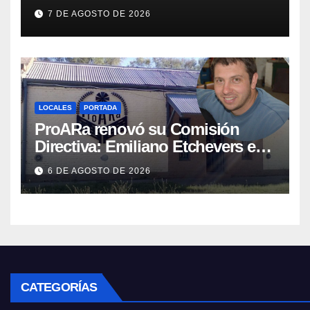
tuvo que quitar otro capítulo
7 DE AGOSTO DE 2026
LOCALES
PORTADA
ProARa renovó su Comisión
Directiva: Emiliano Etchevers es
el nuevo Presidente de la entidad
6 DE AGOSTO DE 2026
CATEGORÍAS