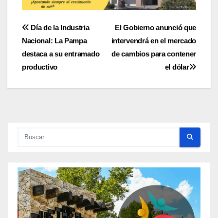
Navegación
Día de la Industria
El Gobierno anunció que
Nacional: La Pampa
intervendrá en el mercado
de
destaca a su entramado
de cambios para contener
entradas
productivo
el dólar