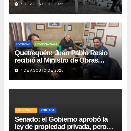
Race y Fórmula Nacional este fin
7 DE AGOSTO DE 2026
de semana
PORTADA
PROVINCIALES
Quetrequén: Juan Pablo Resio
recibió al Ministro de Obras
Públicas y al Presidente de
7 DE AGOSTO DE 2026
Vialidad para recorrer la ruta a
Villa Huidobro
NACIONALES
PORTADA
Senado: el Gobierno aprobó la
ley de propiedad privada, pero