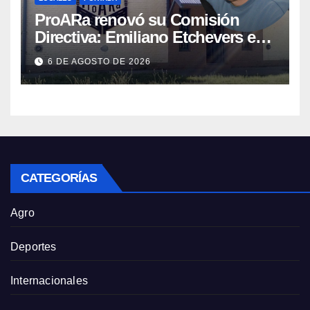
ProARa renovó su Comisión
Directiva: Emiliano Etchevers es
el nuevo Presidente de la entidad
6 DE AGOSTO DE 2026
CATEGORÍAS
Agro
Deportes
Internacionales