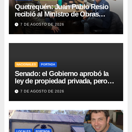
Quetrequén: Juan Pablo Resio
recibió al Ministro de Obras
Públicas y al Presidente de
7 DE AGOSTO DE 2026
Vialidad para recorrer la ruta a
Villa Huidobro
NACIONALES
PORTADA
Senado: el Gobierno aprobó la
ley de propiedad privada, pero
tuvo que quitar otro capítulo
7 DE AGOSTO DE 2026
LOCALES
PORTADA