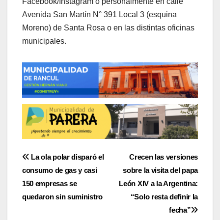
Facebook/Instagram o personalmente en calle
Avenida San Martín N° 391 Local 3 (esquina
Moreno) de Santa Rosa o en las distintas oficinas
municipales.
Navegación
La ola polar disparó el
Crecen las versiones
consumo de gas y casi
sobre la visita del papa
de
150 empresas se
León XIV a la Argentina:
entradas
quedaron sin suministro
“Solo resta definir la
fecha”