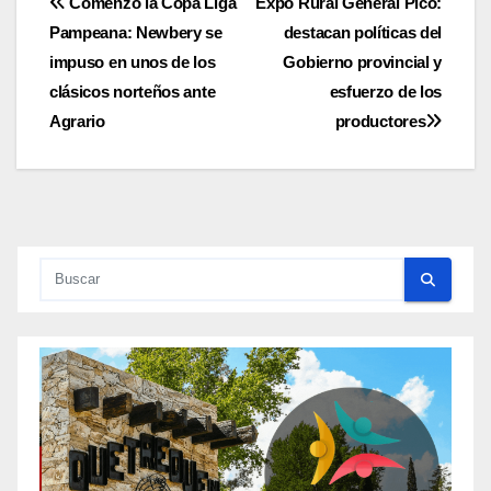
Navegación
Comenzó la Copa Liga
Expo Rural General Pico:
Pampeana: Newbery se
destacan políticas del
de
impuso en unos de los
Gobierno provincial y
entradas
clásicos norteños ante
esfuerzo de los
Agrario
productores