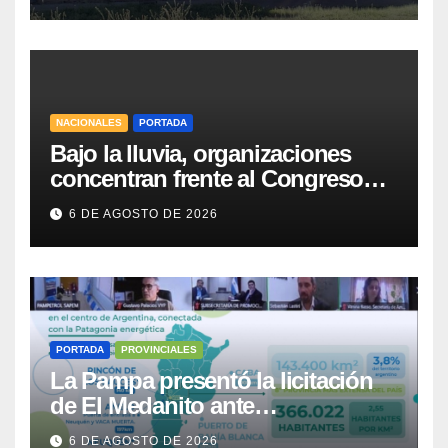
NACIONALES
PORTADA
Bajo la lluvia, organizaciones
concentran frente al Congreso
contra de la Ley de Propiedad
6 DE AGOSTO DE 2026
Privada
PORTADA
PROVINCIALES
La Pampa presentó la licitación
de El Medanito ante
representaciones diplomáticas
6 DE AGOSTO DE 2026