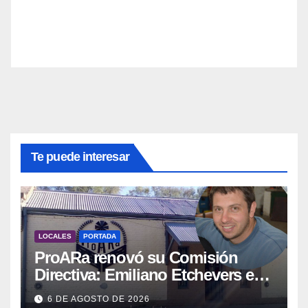
Te puede interesar
LOCALES
PORTADA
ProARa renovó su Comisión
Directiva: Emiliano Etchevers es
el nuevo Presidente de la entidad
6 DE AGOSTO DE 2026