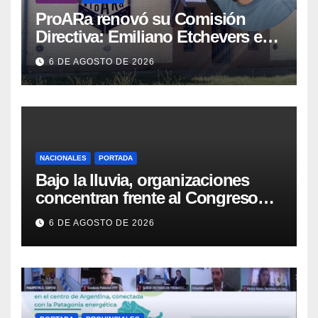
ProARa renovó su Comisión
Directiva: Emiliano Etchevers es
el nuevo Presidente de la entidad
6 DE AGOSTO DE 2026
NACIONALES
PORTADA
Bajo la lluvia, organizaciones
concentran frente al Congreso
contra de la Ley de Propiedad
6 DE AGOSTO DE 2026
Privada