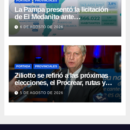
PORTADA
PROVINCIALES
La Pampa presentó la licitación
de El Medanito ante
representaciones diplomáticas
6 DE AGOSTO DE 2026
PORTADA
PROVINCIALES
Ziliotto se refirió a las próximas
elecciones, el Procrear, rutas y
Vaca Muerta
5 DE AGOSTO DE 2026