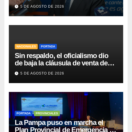
Vaca Muerta
5 DE AGOSTO DE 2026
NACIONALES
PORTADA
Sin respaldo, el oficialismo dio
de baja la cláusula de venta de
tierras a extranjeros para salvar la
5 DE AGOSTO DE 2026
sesión
PORTADA
PROVINCIALES
La Pampa puso en marcha el
Plan Provincial de Emergencia en