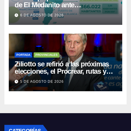
de El Medanito ante
representaciones diplomáticas
6 DE AGOSTO DE 2026
PORTADA
PROVINCIALES
Ziliotto se refirió a las próximas
elecciones, el Procrear, rutas y
Vaca Muerta
5 DE AGOSTO DE 2026
CATEGORÍAS