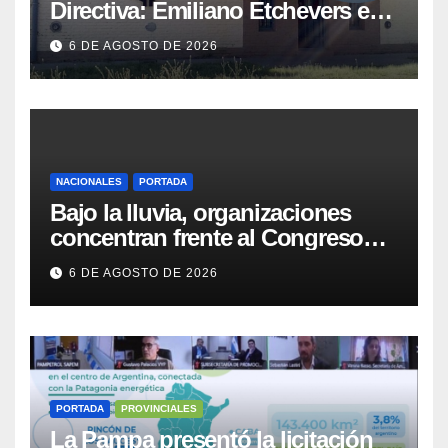
Directiva: Emiliano Etchevers es
el nuevo Presidente de la entidad
6 DE AGOSTO DE 2026
NACIONALES
PORTADA
Bajo la lluvia, organizaciones
concentran frente al Congreso
contra de la Ley de Propiedad
6 DE AGOSTO DE 2026
Privada
PORTADA
PROVINCIALES
La Pampa presentó la licitación