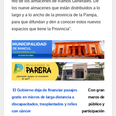
red de los almacenes de Ramos Generales. De
los nueve almacenes que están distribuidos a lo
largo y a lo ancho de la provincia de la Pampa,
para que difundan y den a conocer estos nuevos
espacios que tiene la Provincia”.
Navegación
El Gobierno deja de financiar pasajes
Con gran
gratis en micros de larga distancia a
marco de
de
discapacitados, trasplantados y niños
público y
entradas
con cáncer
participación