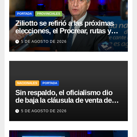
PORTADA
PROVINCIALES
Ziliotto se refirió a las próximas
elecciones, el Procrear, rutas y
Vaca Muerta
5 DE AGOSTO DE 2026
NACIONALES
PORTADA
Sin respaldo, el oficialismo dio
de baja la cláusula de venta de
tierras a extranjeros para salvar la
5 DE AGOSTO DE 2026
sesión