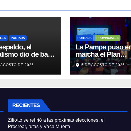
ALES
PORTADA
PORTADA
PROVINCIALES
espaldo, el
La Pampa puso e
alismo dio de baja
marcha el Plan
áusula de venta de
Provincial de
 AGOSTO DE 2026
5 DE AGOSTO DE 2026
as a extranjeros
Emergencia en Sa
salvar la sesión
Mental
RECIENTES
Ziliotto se refirió a las próximas elecciones, el
Procrear, rutas y Vaca Muerta