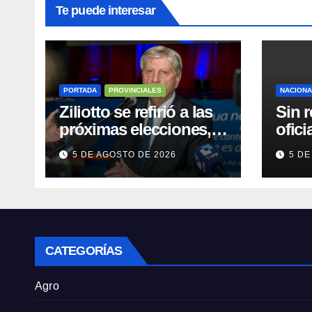
Te puede interesar
PORTADA
PROVINCIALES
NACION
Ziliotto se refirió a las
Sin r
próximas elecciones,
ofici
el Procrear, rutas y
la cl
5 DE AGOSTO DE 2026
5 DE
Vaca Muerta
tierr
para 
CATEGORÍAS
Agro