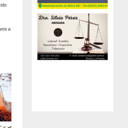
isto
ivos a