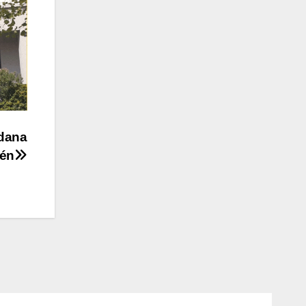
adana
uén