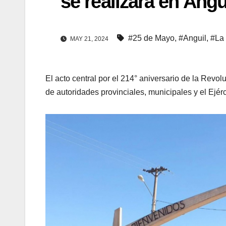
se realizará en Angu
#25 de Mayo
,
#Anguil
,
#La
MAY 21, 2024
El acto central por el 214° aniversario de la Revol
de autoridades provinciales, municipales y el Ejérc