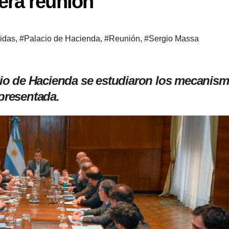
era reunión
idas
,
#Palacio de Hacienda
,
#Reunión
,
#Sergio Massa
acio de Hacienda se estudiaron los mecanis
 presentada.