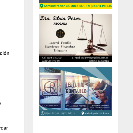
ción
e
rdar