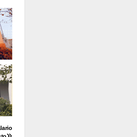
lario
sto