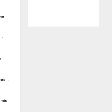
imo
ue
a
artes
entre