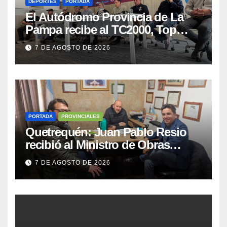
DEPORTES
PORTADA
El Autódromo Provincia de La
Pampa recibe al TC2000, Top
Race y Fórmula Nacional este fin
7 DE AGOSTO DE 2026
de semana
PORTADA
PROVINCIALES
Quetrequén: Juan Pablo Resio
recibió al Ministro de Obras
Públicas y al Presidente de
7 DE AGOSTO DE 2026
Vialidad para recorrer la ruta a
Villa Huidobro