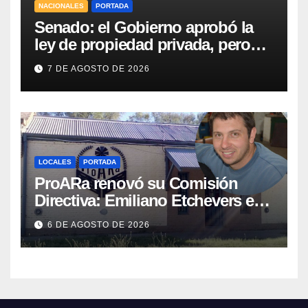
NACIONALES
PORTADA
Senado: el Gobierno aprobó la
ley de propiedad privada, pero
tuvo que quitar otro capítulo
7 DE AGOSTO DE 2026
LOCALES
PORTADA
ProARa renovó su Comisión
Directiva: Emiliano Etchevers es
el nuevo Presidente de la entidad
6 DE AGOSTO DE 2026