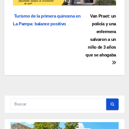
Navegación
Turismo de la primera quincena en
Van Praet: un
La Pampa: balance positivo
policía y una
de
enfermera
entradas
salvaron a un
niño de 3 años
que se ahogaba