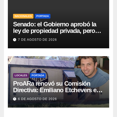
NACIONALES
PORTADA
Senado: el Gobierno aprobó la
ley de propiedad privada, pero
tuvo que quitar otro capítulo
7 DE AGOSTO DE 2026
LOCALES
PORTADA
ProARa renovó su Comisión
Directiva: Emiliano Etchevers es
el nuevo Presidente de la entidad
6 DE AGOSTO DE 2026