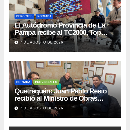
DEPORTES
PORTADA
El Autódromo Provincia de La
Pampa recibe al TC2000, Top
Race y Fórmula Nacional este fin
7 DE AGOSTO DE 2026
de semana
PORTADA
PROVINCIALES
Quetrequén: Juan Pablo Resio
recibió al Ministro de Obras
Públicas y al Presidente de
7 DE AGOSTO DE 2026
Vialidad para recorrer la ruta a
Villa Huidobro