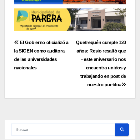
Navegación
El Gobierno oficializó a
Quetrequén cumple 120
la SIGEN como auditora
años: Resio resaltó que
de
de las universidades
«este aniversario nos
entradas
nacionales
encuentra unidos y
trabajando en post de
nuestro pueblo»