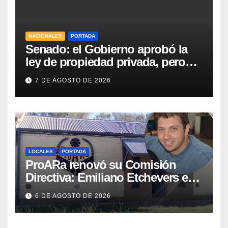
NACIONALES
PORTADA
Senado: el Gobierno aprobó la
ley de propiedad privada, pero
tuvo que quitar otro capítulo
7 DE AGOSTO DE 2026
LOCALES
PORTADA
ProARa renovó su Comisión
Directiva: Emiliano Etchevers es
el nuevo Presidente de la entidad
6 DE AGOSTO DE 2026