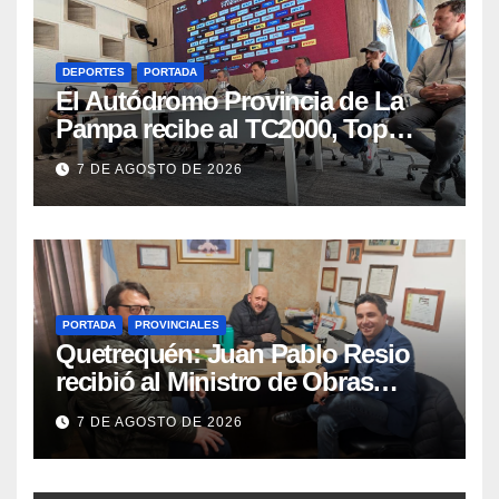
DEPORTES
PORTADA
El Autódromo Provincia de La
Pampa recibe al TC2000, Top
Race y Fórmula Nacional este fin
7 DE AGOSTO DE 2026
de semana
PORTADA
PROVINCIALES
Quetrequén: Juan Pablo Resio
recibió al Ministro de Obras
Públicas y al Presidente de
7 DE AGOSTO DE 2026
Vialidad para recorrer la ruta a
Villa Huidobro