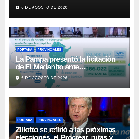
contra de la Ley de Propiedad
6 DE AGOSTO DE 2026
Privada
PORTADA
PROVINCIALES
La Pampa presentó la licitación
de El Medanito ante
representaciones diplomáticas
6 DE AGOSTO DE 2026
PORTADA
PROVINCIALES
Ziliotto se refirió a las próximas
elecciones, el Procrear, rutas y