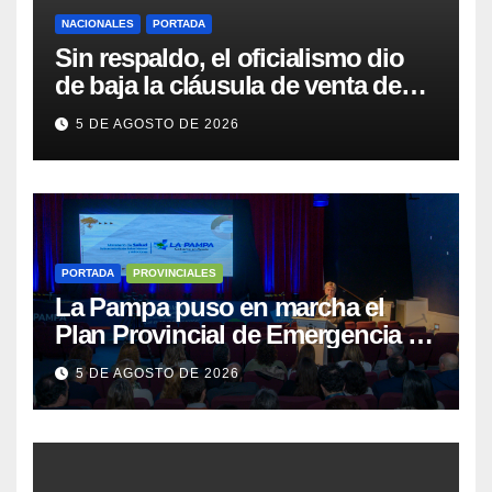
NACIONALES
PORTADA
Sin respaldo, el oficialismo dio
de baja la cláusula de venta de
tierras a extranjeros para salvar la
5 DE AGOSTO DE 2026
sesión
PORTADA
PROVINCIALES
La Pampa puso en marcha el
Plan Provincial de Emergencia en
Salud Mental
5 DE AGOSTO DE 2026