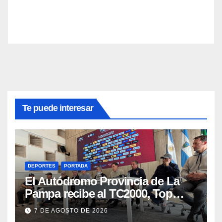
Te puede interesar
DEPORTES
PORTADA
El Autódromo Provincia de La
Pampa recibe al TC2000, Top
Race y Fórmula Nacional este fin
7 DE AGOSTO DE 2026
de semana