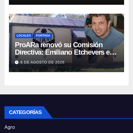
LOCALES
PORTADA
ProARa renovó su Comisión
Directiva: Emiliano Etchevers es
el nuevo Presidente de la entidad
6 DE AGOSTO DE 2026
CATEGORÍAS
Agro