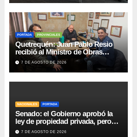
PORTADA
PROVINCIALES
Quetrequén: Juan Pablo Resio
recibió al Ministro de Obras
Públicas y al Presidente de
7 DE AGOSTO DE 2026
Vialidad para recorrer la ruta a
Villa Huidobro
NACIONALES
PORTADA
Senado: el Gobierno aprobó la
ley de propiedad privada, pero
tuvo que quitar otro capítulo
7 DE AGOSTO DE 2026