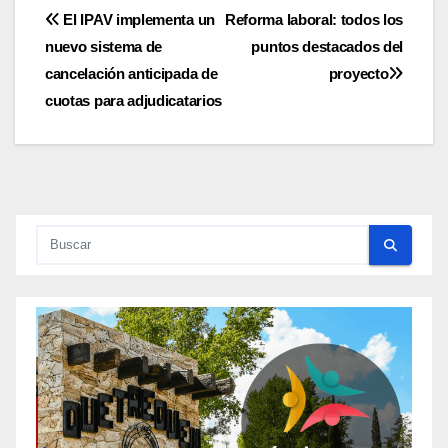
Navegación
El IPAV implementa un
Reforma laboral: todos los
nuevo sistema de
puntos destacados del
de
cancelación anticipada de
proyecto
entradas
cuotas para adjudicatarios