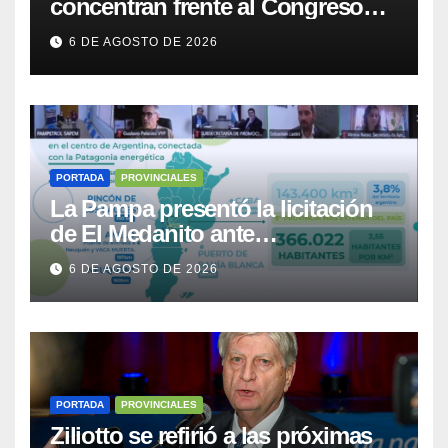
concentran frente al Congreso
contra de la Ley de Propiedad
6 DE AGOSTO DE 2026
Privada
PORTADA
PROVINCIALES
La Pampa presentó la licitación
de El Medanito ante
representaciones diplomáticas
6 DE AGOSTO DE 2026
PORTADA
PROVINCIALES
Ziliotto se refirió a las próximas