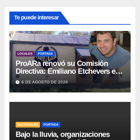
Te puede interesar
LOCALES
PORTADA
ProARa renovó su Comisión
Directiva: Emiliano Etchevers es
el nuevo Presidente de la entidad
6 DE AGOSTO DE 2026
NACIONALES
PORTADA
Bajo la lluvia, organizaciones