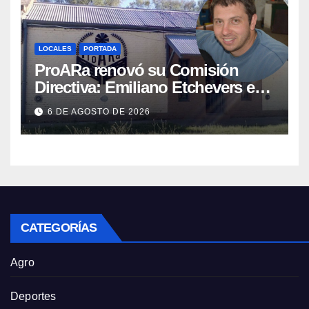
LOCALES
PORTADA
ProARa renovó su Comisión
Directiva: Emiliano Etchevers es
el nuevo Presidente de la entidad
6 DE AGOSTO DE 2026
CATEGORÍAS
Agro
Deportes