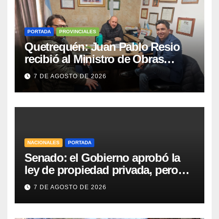
PORTADA
PROVINCIALES
Quetrequén: Juan Pablo Resio
recibió al Ministro de Obras
Públicas y al Presidente de
7 DE AGOSTO DE 2026
Vialidad para recorrer la ruta a
Villa Huidobro
NACIONALES
PORTADA
Senado: el Gobierno aprobó la
ley de propiedad privada, pero
tuvo que quitar otro capítulo
7 DE AGOSTO DE 2026