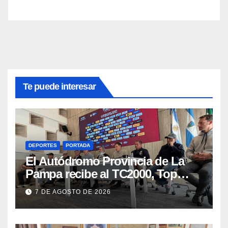
Te puede interesar
DEPORTES
PORTADA
El Autódromo Provincia de La
Pampa recibe al TC2000, Top
Race y Fórmula Nacional este fin
7 DE AGOSTO DE 2026
de semana