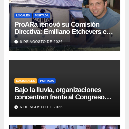
LOCALES
PORTADA
ProARa renovó su Comisión
Directiva: Emiliano Etchevers es
el nuevo Presidente de la entidad
6 DE AGOSTO DE 2026
NACIONALES
PORTADA
Bajo la lluvia, organizaciones
concentran frente al Congreso
contra de la Ley de Propiedad
6 DE AGOSTO DE 2026
Privada