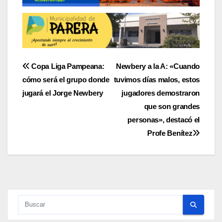
Navegación
Copa Liga Pampeana:
Newbery a la A: «Cuando
cómo será el grupo donde
tuvimos días malos, estos
de
jugará el Jorge Newbery
jugadores demostraron
entradas
que son grandes
personas», destacó el
Profe Benítez