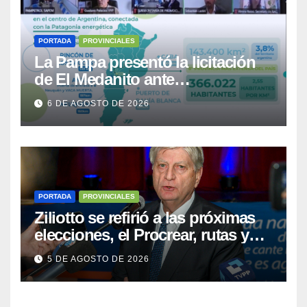
PORTADA
PROVINCIALES
La Pampa presentó la licitación
de El Medanito ante
representaciones diplomáticas
6 DE AGOSTO DE 2026
PORTADA
PROVINCIALES
Ziliotto se refirió a las próximas
elecciones, el Procrear, rutas y
Vaca Muerta
5 DE AGOSTO DE 2026