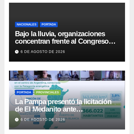
NACIONALES
PORTADA
Bajo la lluvia, organizaciones
concentran frente al Congreso
contra de la Ley de Propiedad
6 DE AGOSTO DE 2026
Privada
PORTADA
PROVINCIALES
La Pampa presentó la licitación
de El Medanito ante
representaciones diplomáticas
6 DE AGOSTO DE 2026