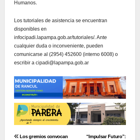
Humanos.
Los tutoriales de asistencia se encuentran
disponibles en
infocipadi.lapampa.gob.ar/tutoriales/. Ante
cualquier duda o inconveniente, pueden
comunicarse al (2954) 452600 (interno 6008) o
escribir a cipadi@lapampa.gob.ar
Navegación
Los gremios convocan
“Impulsar Futuro”: