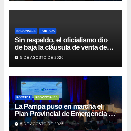
NACIONALES
PORTADA
Sin respaldo, el oficialismo dio
de baja la cláusula de venta de
tierras a extranjeros para salvar la
5 DE AGOSTO DE 2026
sesión
PORTADA
PROVINCIALES
La Pampa puso en marcha el
Plan Provincial de Emergencia en
Salud Mental
5 DE AGOSTO DE 2026