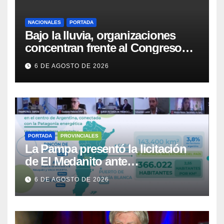
NACIONALES
PORTADA
Bajo la lluvia, organizaciones
concentran frente al Congreso
contra de la Ley de Propiedad
6 DE AGOSTO DE 2026
Privada
PORTADA
PROVINCIALES
La Pampa presentó la licitación
de El Medanito ante
representaciones diplomáticas
6 DE AGOSTO DE 2026