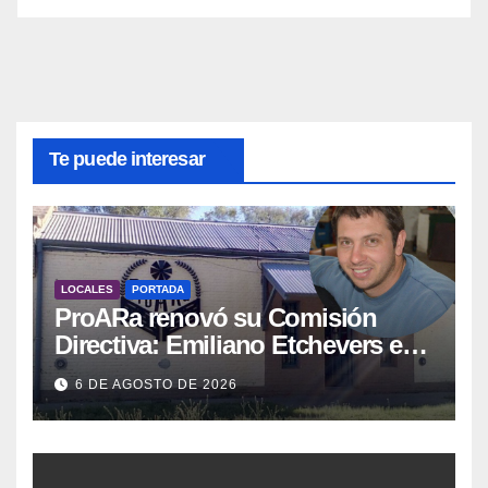
Te puede interesar
LOCALES
PORTADA
ProARa renovó su Comisión
Directiva: Emiliano Etchevers es
el nuevo Presidente de la entidad
6 DE AGOSTO DE 2026