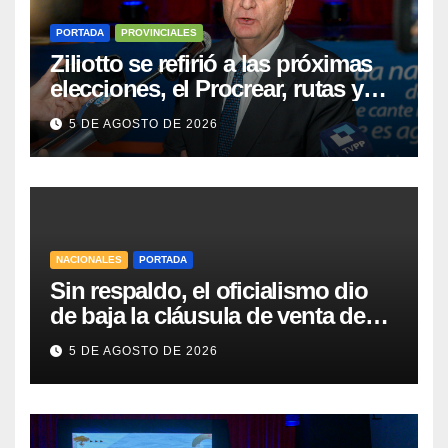
PORTADA
PROVINCIALES
Ziliotto se refirió a las próximas
elecciones, el Procrear, rutas y
Vaca Muerta
5 DE AGOSTO DE 2026
NACIONALES
PORTADA
Sin respaldo, el oficialismo dio
de baja la cláusula de venta de
tierras a extranjeros para salvar la
5 DE AGOSTO DE 2026
sesión