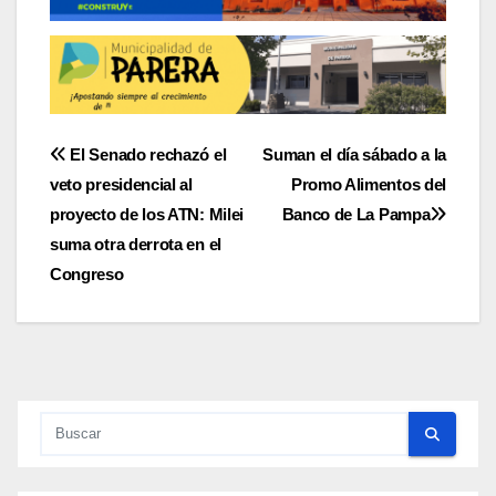
Navegación
El Senado rechazó el
Suman el día sábado a la
veto presidencial al
Promo Alimentos del
de
proyecto de los ATN: Milei
Banco de La Pampa
entradas
suma otra derrota en el
Congreso