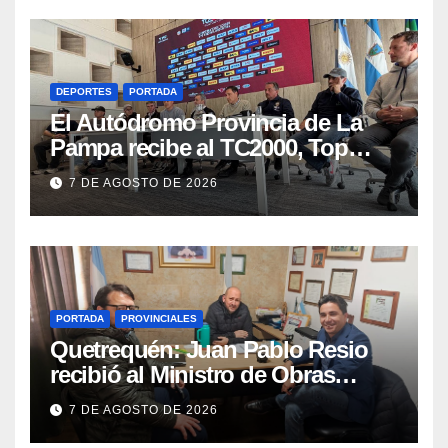
DEPORTES
PORTADA
El Autódromo Provincia de La
Pampa recibe al TC2000, Top
Race y Fórmula Nacional este fin
7 DE AGOSTO DE 2026
de semana
PORTADA
PROVINCIALES
Quetrequén: Juan Pablo Resio
recibió al Ministro de Obras
Públicas y al Presidente de
7 DE AGOSTO DE 2026
Vialidad para recorrer la ruta a