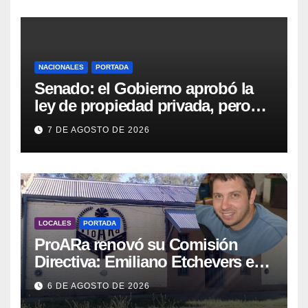
Villa Huidobro
NACIONALES
PORTADA
Senado: el Gobierno aprobó la
ley de propiedad privada, pero
tuvo que quitar otro capítulo
7 DE AGOSTO DE 2026
LOCALES
PORTADA
ProARa renovó su Comisión
Directiva: Emiliano Etchevers es
el nuevo Presidente de la entidad
6 DE AGOSTO DE 2026