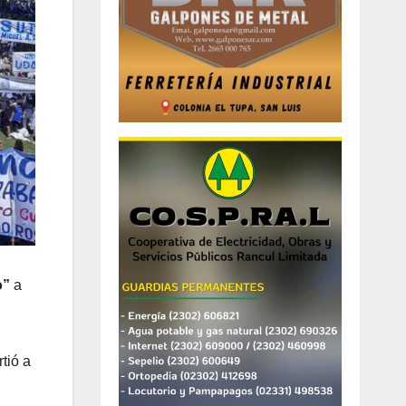
o”
a
tió a