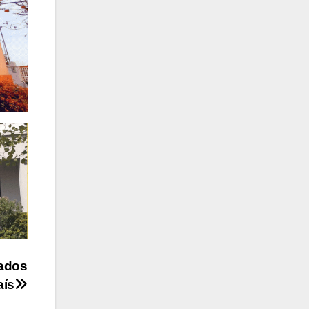
rados
aís