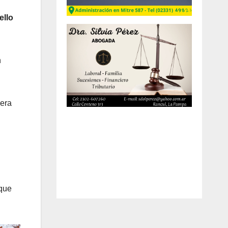
ello
n
nera
 que