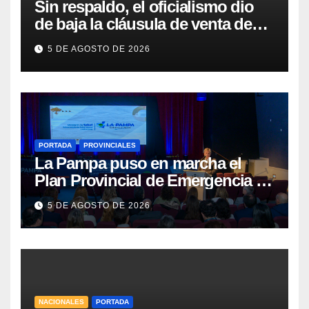
Sin respaldo, el oficialismo dio
de baja la cláusula de venta de
tierras a extranjeros para salvar la
5 DE AGOSTO DE 2026
sesión
PORTADA
PROVINCIALES
La Pampa puso en marcha el
Plan Provincial de Emergencia en
Salud Mental
5 DE AGOSTO DE 2026
NACIONALES
PORTADA