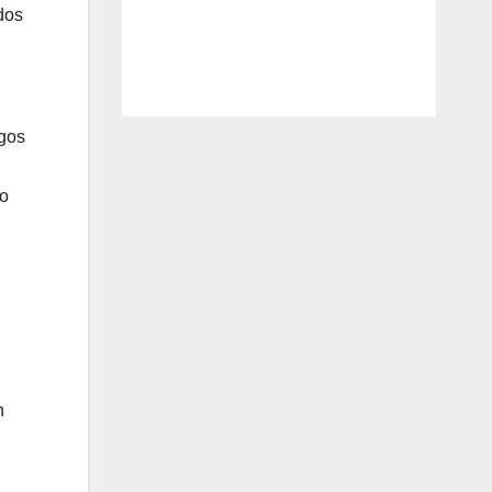
dos
egos
to
n