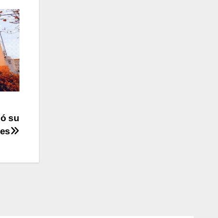
nó su
nes