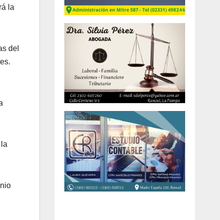
rá la
as del
tes.
a
 la
onio