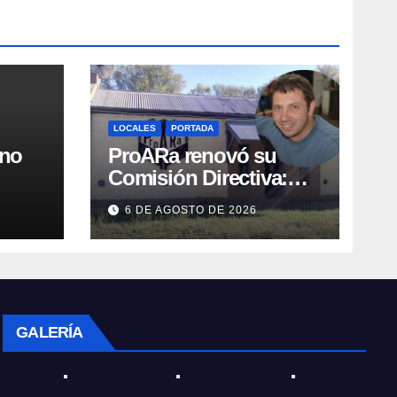
LOCALES
PORTADA
rno
ProARa renovó su
Comisión Directiva:
,
Emiliano Etchevers es
6 DE AGOSTO DE 2026
ar
el nuevo Presidente de
la entidad
GALERÍA