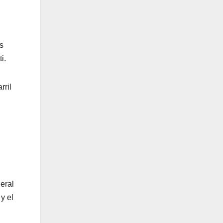
s
i.
rril
eral
y el