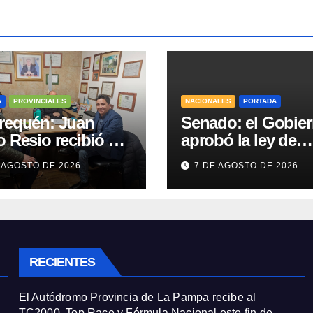
A
PROVINCIALES
NACIONALES
PORTADA
requén: Juan
Senado: el Gobie
 Resio recibió al
aprobó la ley de
stro de Obras
propiedad privada
 AGOSTO DE 2026
7 DE AGOSTO DE 2026
cas y al
pero tuvo que quit
idente de Vialidad
otro capítulo
recorrer la ruta a
a Huidobro
RECIENTES
El Autódromo Provincia de La Pampa recibe al
TC2000, Top Race y Fórmula Nacional este fin de