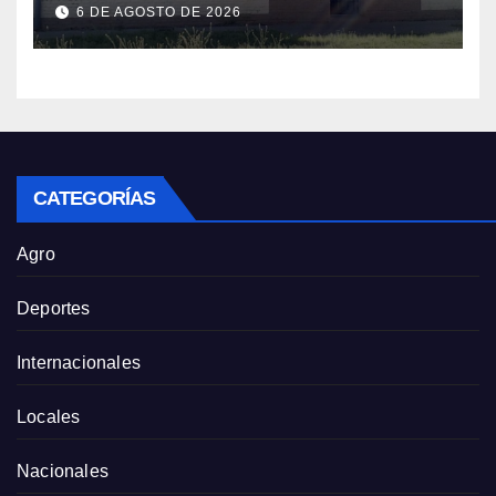
el nuevo Presidente de la entidad
6 DE AGOSTO DE 2026
CATEGORÍAS
Agro
Deportes
Internacionales
Locales
Nacionales