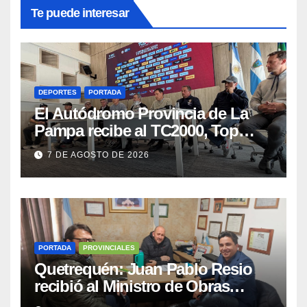
Te puede interesar
DEPORTES
PORTADA
El Autódromo Provincia de La
Pampa recibe al TC2000, Top
Race y Fórmula Nacional este fin
7 DE AGOSTO DE 2026
de semana
PORTADA
PROVINCIALES
Quetrequén: Juan Pablo Resio
recibió al Ministro de Obras
Públicas y al Presidente de