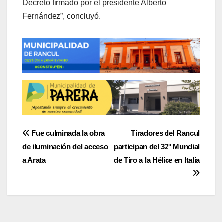
Decreto firmado por el presidente Alberto
Fernández”, concluyó.
Navegación
Fue culminada la obra
Tiradores del Rancul
de iluminación del acceso
participan del 32° Mundial
de
a Arata
de Tiro a la Hélice en Italia
entradas