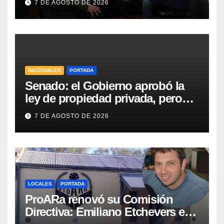
7 DE AGOSTO DE 2026
Vialidad para recorrer la ruta a
Villa Huidobro
NACIONALES
PORTADA
Senado: el Gobierno aprobó la
ley de propiedad privada, pero
tuvo que quitar otro capítulo
7 DE AGOSTO DE 2026
LOCALES
PORTADA
ProARa renovó su Comisión
Directiva: Emiliano Etchevers es