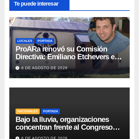
Te puede interesar
LOCALES
PORTADA
ProARa renovó su Comisión
Directiva: Emiliano Etchevers es
el nuevo Presidente de la entidad
6 DE AGOSTO DE 2026
NACIONALES
PORTADA
Bajo la lluvia, organizaciones
concentran frente al Congreso
contra de la Ley de Propiedad
6 DE AGOSTO DE 2026