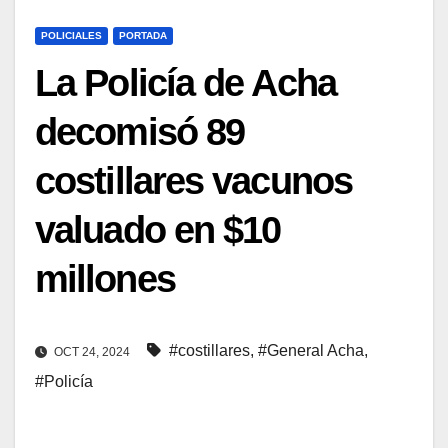
POLICIALES
PORTADA
La Policía de Acha
decomisó 89
costillares vacunos
valuado en $10
millones
#costillares
,
#General Acha
,
OCT 24, 2024
#Policía