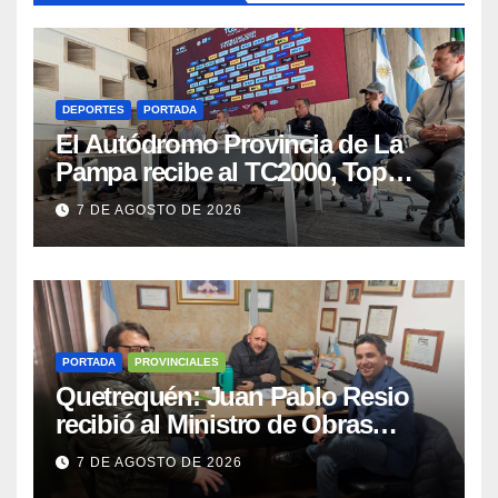
DEPORTES
PORTADA
El Autódromo Provincia de La
Pampa recibe al TC2000, Top
Race y Fórmula Nacional este fin
7 DE AGOSTO DE 2026
de semana
PORTADA
PROVINCIALES
Quetrequén: Juan Pablo Resio
recibió al Ministro de Obras
Públicas y al Presidente de
7 DE AGOSTO DE 2026
Vialidad para recorrer la ruta a