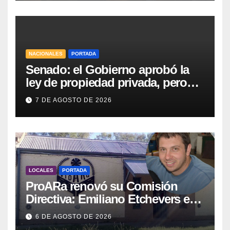
Villa Huidobro
NACIONALES
PORTADA
Senado: el Gobierno aprobó la
ley de propiedad privada, pero
tuvo que quitar otro capítulo
7 DE AGOSTO DE 2026
LOCALES
PORTADA
ProARa renovó su Comisión
Directiva: Emiliano Etchevers es
el nuevo Presidente de la entidad
6 DE AGOSTO DE 2026