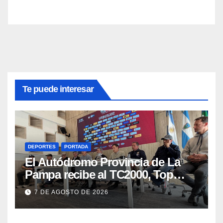
Te puede interesar
DEPORTES
PORTADA
El Autódromo Provincia de La
Pampa recibe al TC2000, Top
Race y Fórmula Nacional este fin
7 DE AGOSTO DE 2026
de semana