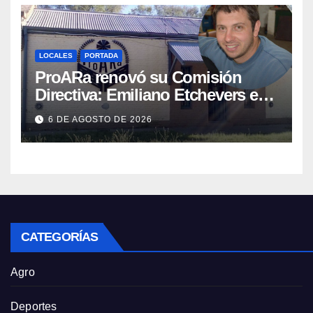
LOCALES
PORTADA
ProARa renovó su Comisión
Directiva: Emiliano Etchevers es
el nuevo Presidente de la entidad
6 DE AGOSTO DE 2026
CATEGORÍAS
Agro
Deportes