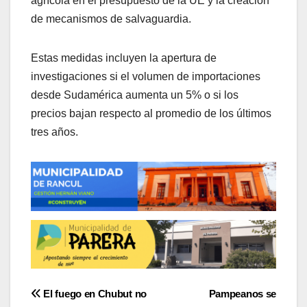
agrícola en el presupuesto de la UE y la creación
de mecanismos de salvaguardia.
Estas medidas incluyen la apertura de
investigaciones si el volumen de importaciones
desde Sudamérica aumenta un 5% o si los
precios bajan respecto al promedio de los últimos
tres años.
Navegación
El fuego en Chubut no
Pampeanos se