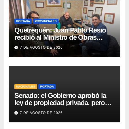
PORTADA
PROVINCIALES
Quetrequén: Juan Pablo Resio
recibió al Ministro de Obras
Públicas y al Presidente de
7 DE AGOSTO DE 2026
Vialidad para recorrer la ruta a
Villa Huidobro
NACIONALES
PORTADA
Senado: el Gobierno aprobó la
ley de propiedad privada, pero
tuvo que quitar otro capítulo
7 DE AGOSTO DE 2026