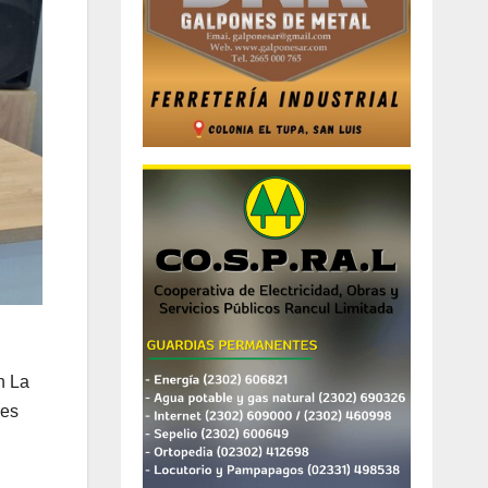
n La
res