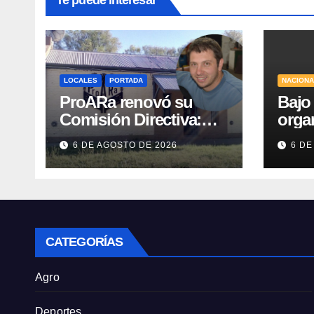
LOCALES
PORTADA
NACION
ProARa renovó su
Bajo 
Comisión Directiva:
orga
Emiliano Etchevers es
conce
6 DE AGOSTO DE 2026
6 DE
el nuevo Presidente de
Cong
la entidad
Ley 
Priv
CATEGORÍAS
Agro
Deportes