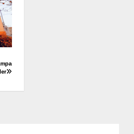
Pampa
der