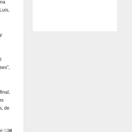
una
Luis,
y
l
ses”,
inal,
os
s, de