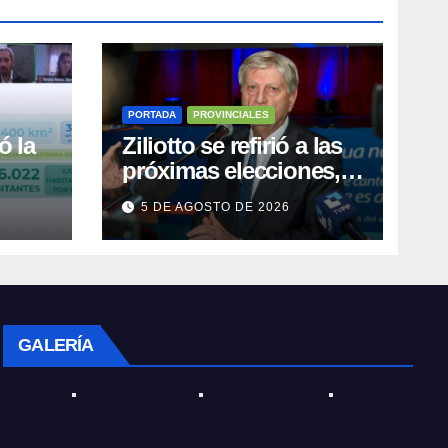
PORTADA
PROVINCIALES
ó la
Ziliotto se refirió a las
próximas elecciones,
el Procrear, rutas y
5 DE AGOSTO DE 2026
Vaca Muerta
GALERÍA