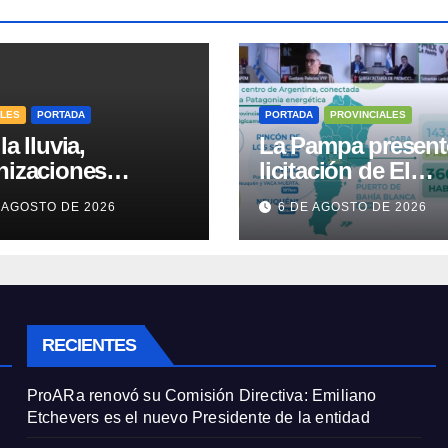
ALES
PORTADA
PORTADA
PROVINCIALES
la lluvia,
La Pampa present
nizaciones
licitación de El
ntran frente al
Medanito ante
 AGOSTO DE 2026
6 DE AGOSTO DE 2026
reso contra de la
representaciones
de Propiedad
diplomáticas
ada
RECIENTES
ProARa renovó su Comisión Directiva: Emiliano
Etchevers es el nuevo Presidente de la entidad