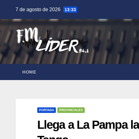
Saltar
7 de agosto de 2026
13:33
al
contenido
HOME
PORTADA
PROVINCIALES
Llega a La Pampa la