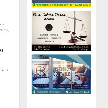
ular
stica,
as
e van