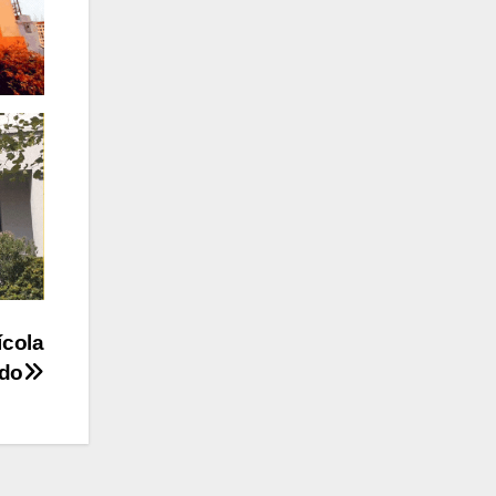
ícola
ado