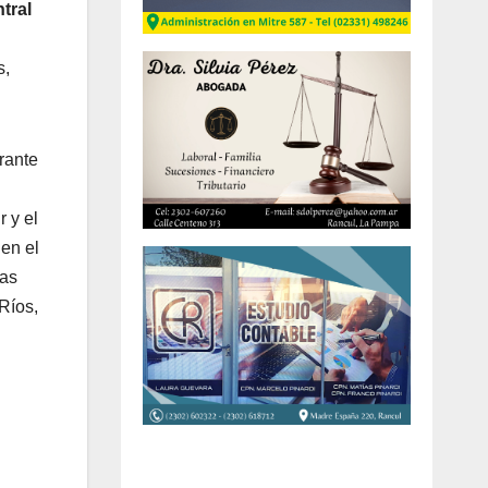
tral
s,
urante
 y el
 en el
nas
Ríos,