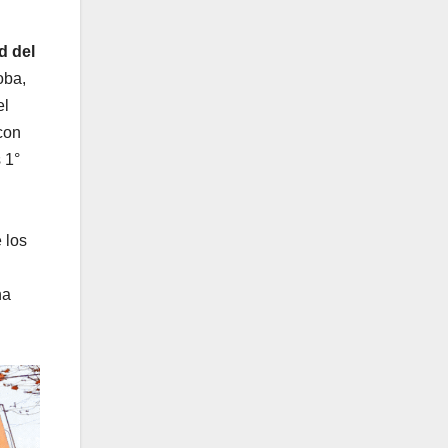
d del
oba,
el
con
 1°
 los
na