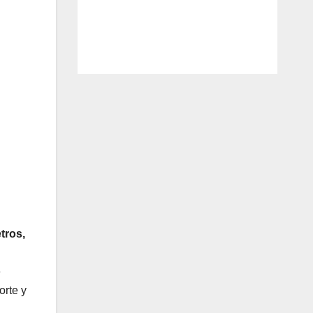
tros,
e
orte y