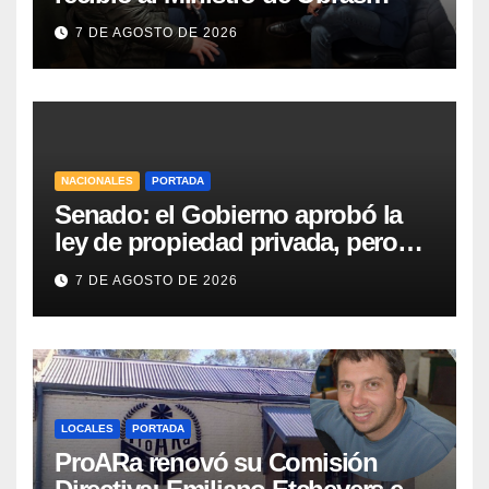
Públicas y al Presidente de
7 DE AGOSTO DE 2026
Vialidad para recorrer la ruta a
Villa Huidobro
NACIONALES
PORTADA
Senado: el Gobierno aprobó la
ley de propiedad privada, pero
tuvo que quitar otro capítulo
7 DE AGOSTO DE 2026
LOCALES
PORTADA
ProARa renovó su Comisión