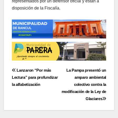
representados por un defensor oficial y están a
disposición de la Fiscalía.
Navegación
Lanzaron “Por más
La Pampa presentó un
Lectura” para profundizar
amparo ambiental
de
la alfabetización
colectivo contra la
entradas
modificación de la Ley de
Glaciares