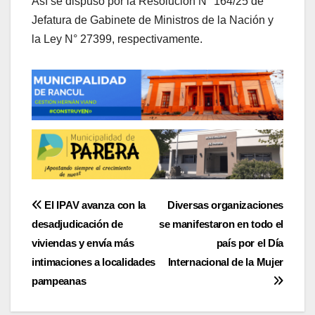
Así se dispuso por la Resolución N° 164/25 de
Jefatura de Gabinete de Ministros de la Nación y
la Ley N° 27399, respectivamente.
Navegación
El IPAV avanza con la
Diversas organizaciones
desadjudicación de
se manifestaron en todo el
de
viviendas y envía más
país por el Día
entradas
intimaciones a localidades
Internacional de la Mujer
pampeanas