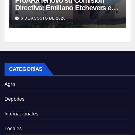
ProARa renovó su Comisión
Directiva: Emiliano Etchevers es
el nuevo Presidente de la entidad
6 DE AGOSTO DE 2026
CATEGORÍAS
Agro
Deportes
Internacionales
Locales