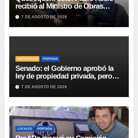
recibió al Ministro de Obras
Públicas y al Presidente de
7 DE AGOSTO DE 2026
Vialidad para recorrer la ruta a
Villa Huidobro
NACIONALES
PORTADA
Senado: el Gobierno aprobó la
ley de propiedad privada, pero
tuvo que quitar otro capítulo
7 DE AGOSTO DE 2026
LOCALES
PORTADA