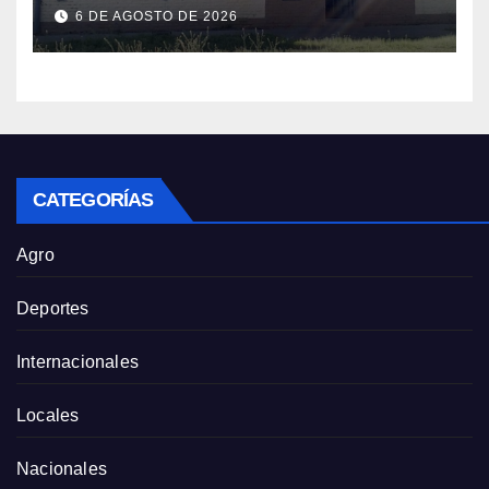
el nuevo Presidente de la entidad
6 DE AGOSTO DE 2026
CATEGORÍAS
Agro
Deportes
Internacionales
Locales
Nacionales