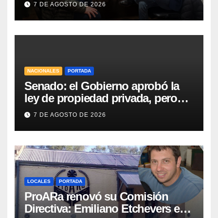
7 DE AGOSTO DE 2026
Vialidad para recorrer la ruta a
Villa Huidobro
NACIONALES
PORTADA
Senado: el Gobierno aprobó la
ley de propiedad privada, pero
tuvo que quitar otro capítulo
7 DE AGOSTO DE 2026
LOCALES
PORTADA
ProARa renovó su Comisión
Directiva: Emiliano Etchevers es