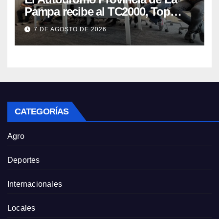
Pampa recibe al TC2000, Top
Race y Fórmula Nacional este fin
7 DE AGOSTO DE 2026
de semana
CATEGORÍAS
Agro
Deportes
Internacionales
Locales