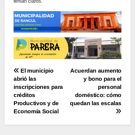
tenían claros.
Navegación
El municipio
Acuerdan aumento
abrió las
y bono para el
de
inscripciones para
personal
entradas
créditos
doméstico: cómo
Productivos y de
quedan las escalas
Economía Social