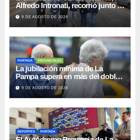
Alfredo Intronati, recorrió junto a
Intendentes la obra de
9 DE AGOSTO DE 2026
pavimentación de la Ruta
Provincial 9
PORTADA
PROVINCIALES
La jubilación mínima de La
Pampa supera en más del doble
a la de ANSES y es la más alta del
9 DE AGOSTO DE 2026
país
DEPORTES
PORTADA
El Autódromo Provincia de La