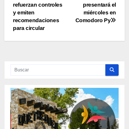
de
refuerzan controles
presentará el
entradas
y emiten
miércoles en
recomendaciones
Comodoro Py
para circular