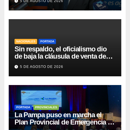
5 DE AGOSTO DE 2026
NACIONALES
PORTADA
Sin respaldo, el oficialismo dio
de baja la cláusula de venta de
tierras a extranjeros para salvar la
5 DE AGOSTO DE 2026
sesión
PORTADA
PROVINCIALES
La Pampa puso en marcha el
Plan Provincial de Emergencia en
Salud Mental