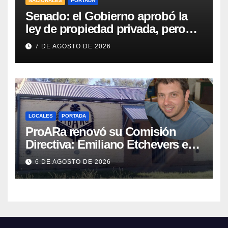
NACIONALES
PORTADA
Senado: el Gobierno aprobó la
ley de propiedad privada, pero
tuvo que quitar otro capítulo
7 DE AGOSTO DE 2026
LOCALES
PORTADA
ProARa renovó su Comisión
Directiva: Emiliano Etchevers es
el nuevo Presidente de la entidad
6 DE AGOSTO DE 2026