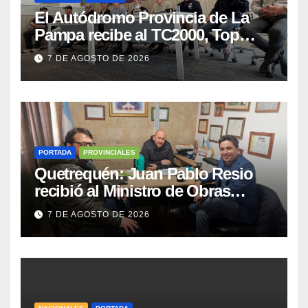
El Autódromo Provincia de La
Pampa recibe al TC2000, Top
Race y Fórmula Nacional este fin
7 DE AGOSTO DE 2026
de semana
PORTADA
PROVINCIALES
Quetrequén: Juan Pablo Resio
recibió al Ministro de Obras
Públicas y al Presidente de
7 DE AGOSTO DE 2026
Vialidad para recorrer la ruta a
Villa Huidobro