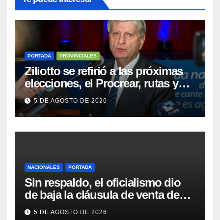
PORTADA
PROVINCIALES
Ziliotto se refirió a las próximas
elecciones, el Procrear, rutas y
Vaca Muerta
5 DE AGOSTO DE 2026
NACIONALES
PORTADA
Sin respaldo, el oficialismo dio
de baja la cláusula de venta de
tierras a extranjeros para salvar la
5 DE AGOSTO DE 2026
sesión